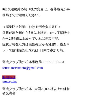
■出欠連絡締め切り後の変更は、各藩藩長か事
務局までご連絡ください。
＜感染防止対策における例会参加条件＞
症状が出た日から5日以上経過、かつ症状軽快
から24時間以上経っていれば参加可能。
症状が軽微な方は感染確定から5日間、検査キ
ットで陰性確認出来れば5日間で参加可能。
守成クラブ信州松本事務局メールアドレス
shusei.matsumoto@gmail.com
お知らせ
jimukyoku
守成クラブ信州松本 | 全国20,000社以上の経営
者交流会