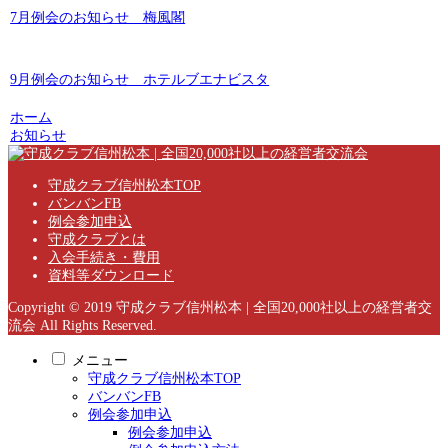
7月例会のお知らせ 梅風閣
9月例会のお知らせ ホテルブエナビスタ
ホーム
お知らせ
守成クラブ信州松本TOP
バンバンFB
例会参加申込
守成クラブとは
入会手続き・費用
資料等ダウンロード
Copyright © 2019 守成クラブ信州松本 | 全国20,000社以上の経営者交
流会 All Rights Reserved.
メニュー
守成クラブ信州松本TOP
バンバンFB
例会参加申込
例会参加申込