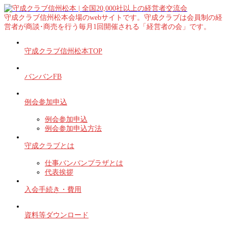
守成クラブ信州松本会場のwebサイトです。守成クラブは会員制の経
営者が商談･商売を行う毎月1回開催される「経営者の会」です。
守成クラブ信州松本TOP
バンバンFB
例会参加申込
例会参加申込
例会参加申込方法
守成クラブとは
仕事バンバンプラザとは
代表挨拶
入会手続き・費用
資料等ダウンロード